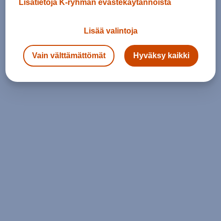
Lisätietoja K-ryhmän evästekäytännöistä
Lisää valintoja
Vain välttämättömät
Hyväksy kaikki