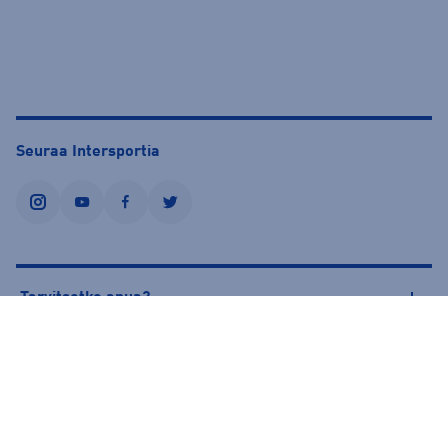
Seuraa Intersportia
instagram
youtube
facebook
twitter
Tarvitsetko apua?
Tietoa Intersportista
© Intersport Finland 2026