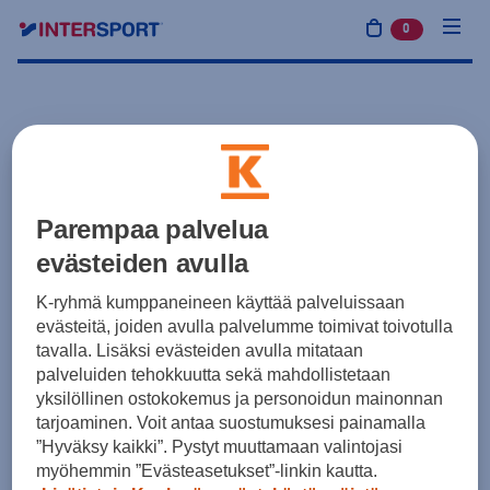
0
tuotetta osto
Parempaa palvelua
evästeiden avulla
K-ryhmä kumppaneineen käyttää palveluissaan
evästeitä, joiden avulla palvelumme toimivat toivotulla
tavalla. Lisäksi evästeiden avulla mitataan
palveluiden tehokkuutta sekä mahdollistetaan
yksilöllinen ostokokemus ja personoidun mainonnan
tarjoaminen. Voit antaa suostumuksesi painamalla
”Hyväksy kaikki”. Pystyt muuttamaan valintojasi
myöhemmin ”Evästeasetukset”-linkin kautta.