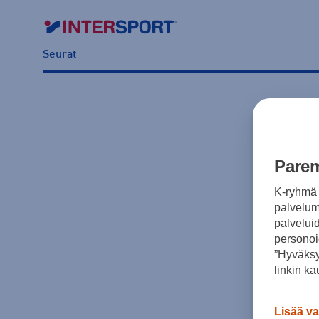
Seurat
Parem
K-ryhmä 
palvelumm
palvelui
personoi
”Hyväksy
linkin ka
Lisää va