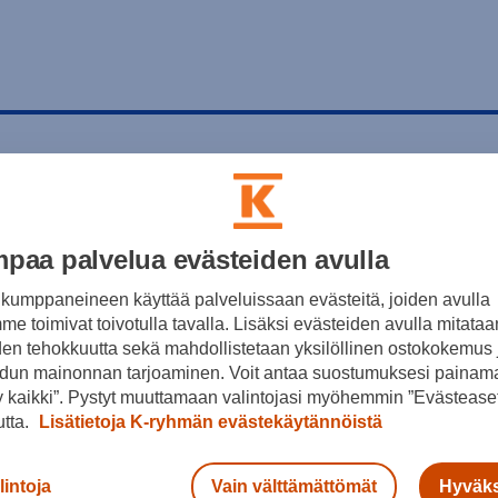
paa palvelua evästeiden avulla
kumppaneineen käyttää palveluissaan evästeitä, joiden avulla
e toimivat toivotulla tavalla. Lisäksi evästeiden avulla mitataa
den tehokkuutta sekä mahdollistetaan yksilöllinen ostokokemus 
dun mainonnan tarjoaminen. Voit antaa suostumuksesi painama
 kaikki”. Pystyt muuttamaan valintojasi myöhemmin ”Evästeaset
utta.
Lisätietoja K-ryhmän evästekäytännöistä
lintoja
Vain välttämättömät
Hyväks