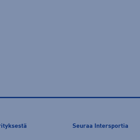
rityksestä
Seuraa Intersportia