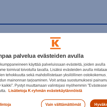
paa palvelua evästeiden avulla
kumppaneineen käyttää palveluissaan evästeitä, joiden avulla
e toimivat toivotulla tavalla. Lisäksi evästeiden avulla mitataa
den tehokkuutta sekä mahdollistetaan yksilöllinen ostokokemus 
dun mainonnan tarjoaminen. Voit antaa suostumuksesi painama
 kaikki”. Pystyt muuttamaan valintojasi myöhemmin ”Evästeaset
utta.
Lisätietoja K-ryhmän evästekäytännöistä
lintoja
Vain välttämättömät
Hyväks