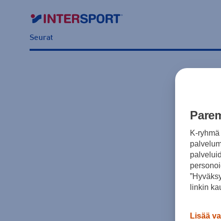
Seurat
Parem
K-ryhmä 
palvelumm
palvelui
personoi
”Hyväksy
linkin ka
Lisää va