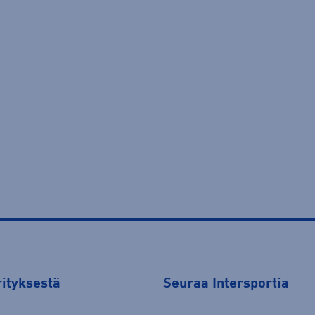
rityksestä
Seuraa Intersportia