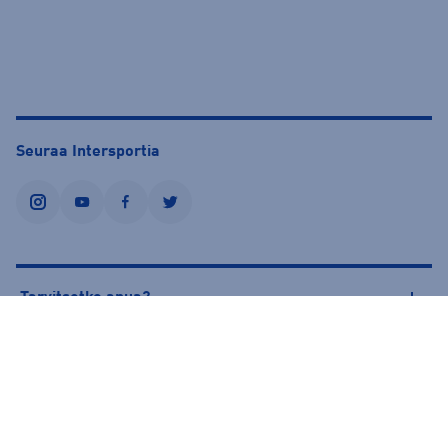
Seuraa Intersportia
instagram
youtube
facebook
twitter
Tarvitsetko apua?
Tietoa Intersportista
© Intersport Finland 2026