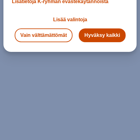
Lisätietoja K-ryhmän evästekäytännöistä
Lisää valintoja
Vain välttämättömät
Hyväksy kaikki