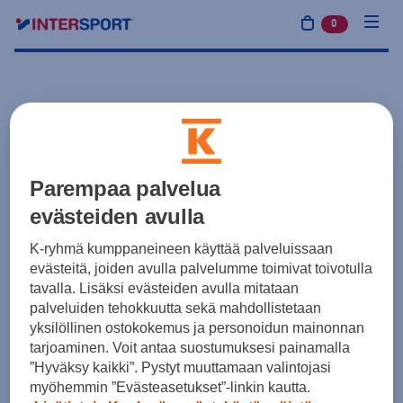
0
tuotetta osto
Parempaa palvelua
evästeiden avulla
K-ryhmä kumppaneineen käyttää palveluissaan
evästeitä, joiden avulla palvelumme toimivat toivotulla
tavalla. Lisäksi evästeiden avulla mitataan
palveluiden tehokkuutta sekä mahdollistetaan
yksilöllinen ostokokemus ja personoidun mainonnan
tarjoaminen. Voit antaa suostumuksesi painamalla
”Hyväksy kaikki”. Pystyt muuttamaan valintojasi
myöhemmin ”Evästeasetukset”-linkin kautta.