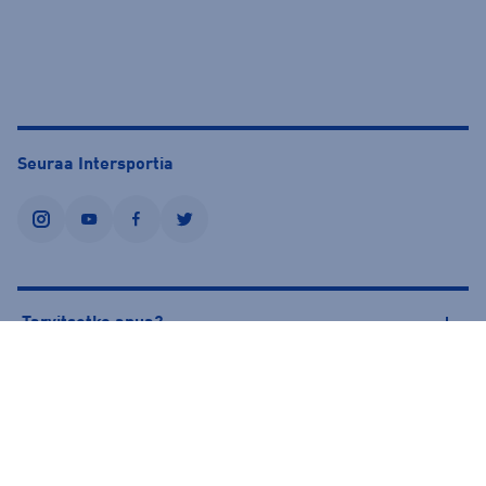
Seuraa Intersportia
instagram
youtube
facebook
twitter
Tarvitsetko apua?
Tietoa Intersportista
© Intersport Finland 2026