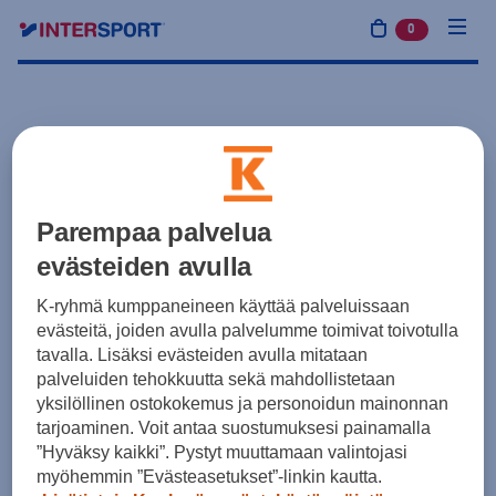
0
tuotetta osto
Parempaa palvelua
evästeiden avulla
K-ryhmä kumppaneineen käyttää palveluissaan
evästeitä, joiden avulla palvelumme toimivat toivotulla
tavalla. Lisäksi evästeiden avulla mitataan
palveluiden tehokkuutta sekä mahdollistetaan
yksilöllinen ostokokemus ja personoidun mainonnan
tarjoaminen. Voit antaa suostumuksesi painamalla
”Hyväksy kaikki”. Pystyt muuttamaan valintojasi
myöhemmin ”Evästeasetukset”-linkin kautta.