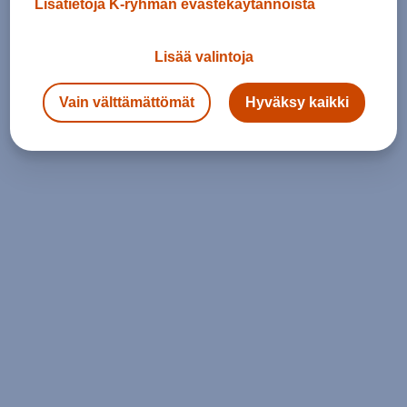
Lisätietoja K-ryhmän evästekäytännöistä
Lisää valintoja
Vain välttämättömät
Hyväksy kaikki