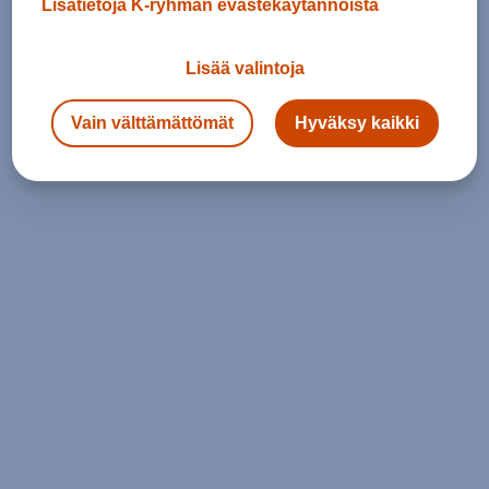
Lisätietoja K-ryhmän evästekäytännöistä
Lisää valintoja
Vain välttämättömät
Hyväksy kaikki