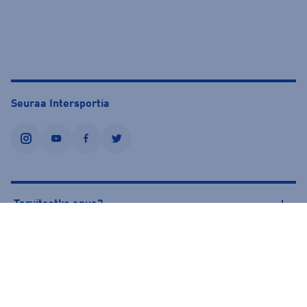
Seuraa Intersportia
instagram
youtube
facebook
twitter
Tarvitsetko apua?
Tietoa Intersportista
© Intersport Finland 2026