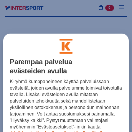
0
tuotetta osto
Parempaa palvelua
evästeiden avulla
K-ryhmä kumppaneineen käyttää palveluissaan
evästeitä, joiden avulla palvelumme toimivat toivotulla
tavalla. Lisäksi evästeiden avulla mitataan
palveluiden tehokkuutta sekä mahdollistetaan
yksilöllinen ostokokemus ja personoidun mainonnan
tarjoaminen. Voit antaa suostumuksesi painamalla
”Hyväksy kaikki”. Pystyt muuttamaan valintojasi
myöhemmin ”Evästeasetukset”-linkin kautta.