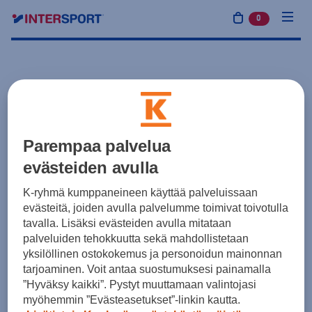
0
tuotetta osto
Parempaa palvelua
evästeiden avulla
K-ryhmä kumppaneineen käyttää palveluissaan
evästeitä, joiden avulla palvelumme toimivat toivotulla
tavalla. Lisäksi evästeiden avulla mitataan
palveluiden tehokkuutta sekä mahdollistetaan
yksilöllinen ostokokemus ja personoidun mainonnan
tarjoaminen. Voit antaa suostumuksesi painamalla
”Hyväksy kaikki”. Pystyt muuttamaan valintojasi
myöhemmin ”Evästeasetukset”-linkin kautta.