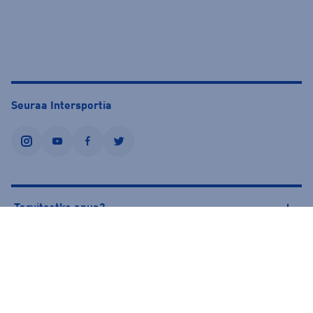
Seuraa Intersportia
instagram
youtube
facebook
twitter
Tarvitsetko apua?
Tietoa Intersportista
© Intersport Finland 2026