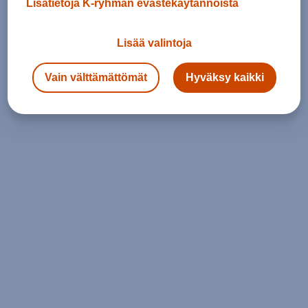
Lisätietoja K-ryhmän evästekäytännöistä
Lisää valintoja
Vain välttämättömät
Hyväksy kaikki