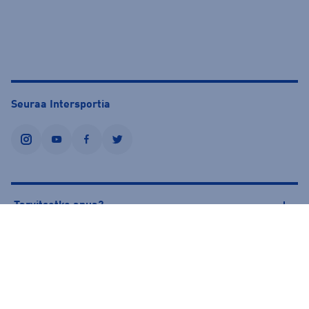
Seuraa Intersportia
instagram
youtube
facebook
twitter
Tarvitsetko apua?
Tietoa Intersportista
© Intersport Finland 2026