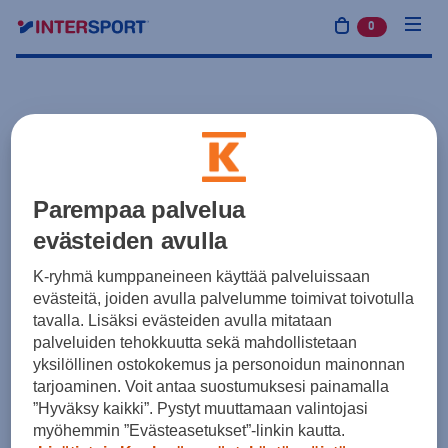
0
tuotetta osto
Parempaa palvelua
evästeiden avulla
K-ryhmä kumppaneineen käyttää palveluissaan
evästeitä, joiden avulla palvelumme toimivat toivotulla
tavalla. Lisäksi evästeiden avulla mitataan
palveluiden tehokkuutta sekä mahdollistetaan
yksilöllinen ostokokemus ja personoidun mainonnan
tarjoaminen. Voit antaa suostumuksesi painamalla
”Hyväksy kaikki”. Pystyt muuttamaan valintojasi
myöhemmin ”Evästeasetukset”-linkin kautta.