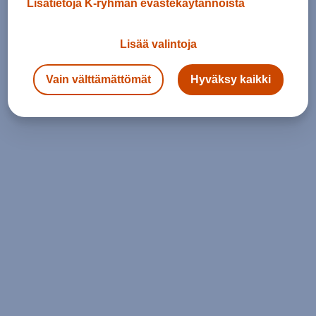
Lisätietoja K-ryhmän evästekäytännöistä
Lisää valintoja
Vain välttämättömät
Hyväksy kaikki