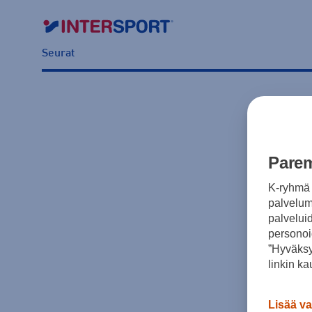
Seurat
Parem
K-ryhmä 
palvelumm
palvelui
personoi
”Hyväksy
linkin ka
Lisää va