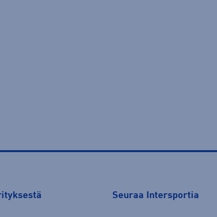
rityksestä
Seuraa Intersportia