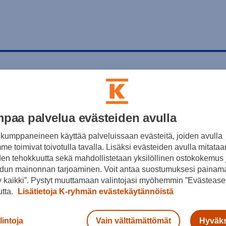
paa palvelua evästeiden avulla
kumppaneineen käyttää palveluissaan evästeitä, joiden avulla
e toimivat toivotulla tavalla. Lisäksi evästeiden avulla mitataa
den tehokkuutta sekä mahdollistetaan yksilöllinen ostokokemus 
dun mainonnan tarjoaminen. Voit antaa suostumuksesi painama
 kaikki”. Pystyt muuttamaan valintojasi myöhemmin ”Evästeaset
utta.
Lisätietoja K-ryhmän evästekäytännöistä
lintoja
Vain välttämättömät
Hyväks