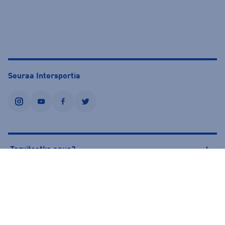
Seuraa Intersportia
instagram
youtube
facebook
twitter
Tarvitsetko apua?
Tietoa Intersportista
© Intersport Finland 2026