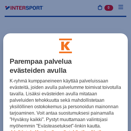
0
tuotetta osto
Parempaa palvelua
evästeiden avulla
K-ryhmä kumppaneineen käyttää palveluissaan
evästeitä, joiden avulla palvelumme toimivat toivotulla
tavalla. Lisäksi evästeiden avulla mitataan
palveluiden tehokkuutta sekä mahdollistetaan
yksilöllinen ostokokemus ja personoidun mainonnan
tarjoaminen. Voit antaa suostumuksesi painamalla
”Hyväksy kaikki”. Pystyt muuttamaan valintojasi
myöhemmin ”Evästeasetukset”-linkin kautta.