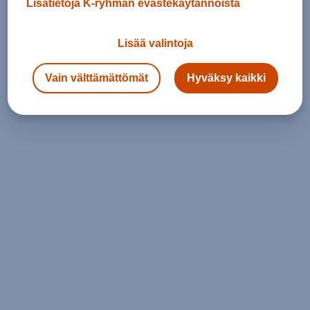
Lisätietoja K-ryhmän evästekäytännöistä
Lisää valintoja
Vain välttämättömät
Hyväksy kaikki