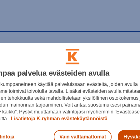
paa palvelua evästeiden avulla
kumppaneineen käyttää palveluissaan evästeitä, joiden avulla
e toimivat toivotulla tavalla. Lisäksi evästeiden avulla mitataa
den tehokkuutta sekä mahdollistetaan yksilöllinen ostokokemus 
dun mainonnan tarjoaminen. Voit antaa suostumuksesi painama
 kaikki”. Pystyt muuttamaan valintojasi myöhemmin ”Evästeaset
utta.
Lisätietoja K-ryhmän evästekäytännöistä
lintoja
Vain välttämättömät
Hyväks