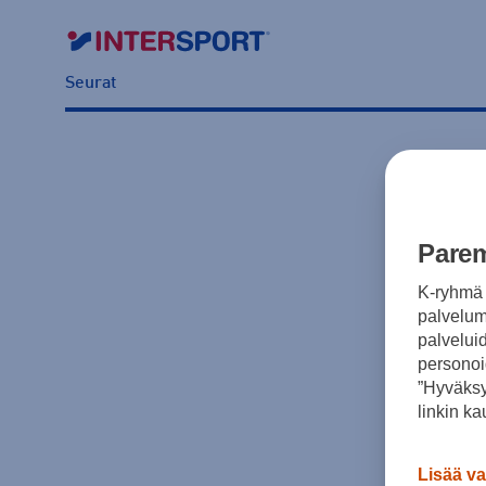
Seurat
Parem
K-ryhmä 
palvelumm
palvelui
personoi
”Hyväksy
linkin ka
Lisää va