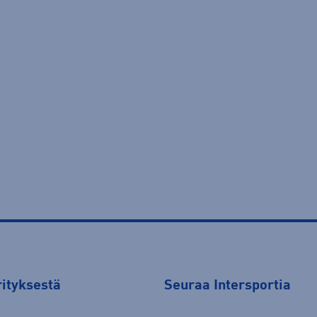
rityksestä
Seuraa Intersportia