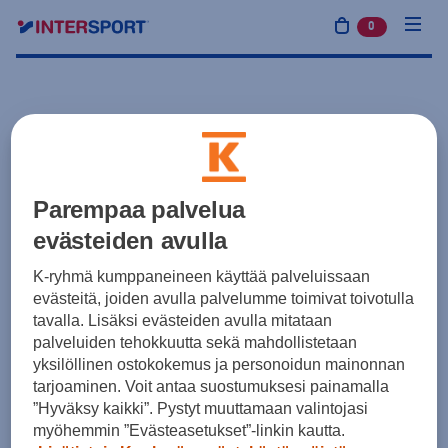
0
tuotetta osto
Parempaa palvelua
evästeiden avulla
K-ryhmä kumppaneineen käyttää palveluissaan
evästeitä, joiden avulla palvelumme toimivat toivotulla
tavalla. Lisäksi evästeiden avulla mitataan
palveluiden tehokkuutta sekä mahdollistetaan
yksilöllinen ostokokemus ja personoidun mainonnan
tarjoaminen. Voit antaa suostumuksesi painamalla
”Hyväksy kaikki”. Pystyt muuttamaan valintojasi
myöhemmin ”Evästeasetukset”-linkin kautta.