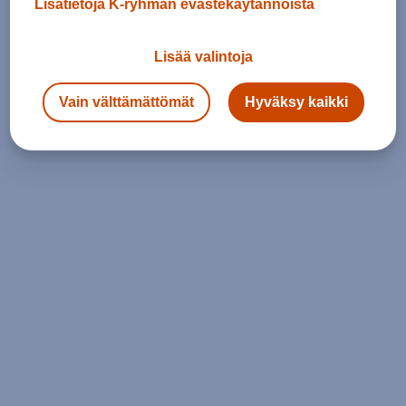
Lisätietoja K-ryhmän evästekäytännöistä
Lisää valintoja
Vain välttämättömät
Hyväksy kaikki