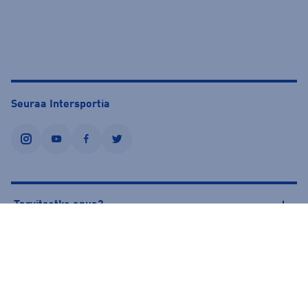
Seuraa Intersportia
instagram
youtube
facebook
twitter
Tarvitsetko apua?
Tietoa Intersportista
© Intersport Finland 2026