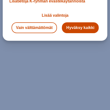
Lisätietoja K-ryhmän evästekäytännöistä
Lisää valintoja
Vain välttämättömät
Hyväksy kaikki