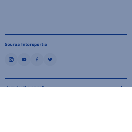
Seuraa Intersportia
instagram
youtube
facebook
twitter
Tarvitsetko apua?
Tietoa Intersportista
© Intersport Finland 2026