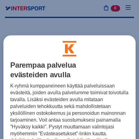
0
tuotetta osto
Parempaa palvelua
evästeiden avulla
K-ryhmä kumppaneineen käyttää palveluissaan
evästeitä, joiden avulla palvelumme toimivat toivotulla
tavalla. Lisäksi evästeiden avulla mitataan
palveluiden tehokkuutta sekä mahdollistetaan
yksilöllinen ostokokemus ja personoidun mainonnan
tarjoaminen. Voit antaa suostumuksesi painamalla
”Hyväksy kaikki”. Pystyt muuttamaan valintojasi
myöhemmin ”Evästeasetukset”-linkin kautta.