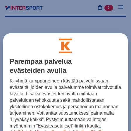
0
tuotetta osto
Parempaa palvelua
evästeiden avulla
K-ryhmä kumppaneineen käyttää palveluissaan
evästeitä, joiden avulla palvelumme toimivat toivotulla
tavalla. Lisäksi evästeiden avulla mitataan
palveluiden tehokkuutta sekä mahdollistetaan
yksilöllinen ostokokemus ja personoidun mainonnan
tarjoaminen. Voit antaa suostumuksesi painamalla
”Hyväksy kaikki”. Pystyt muuttamaan valintojasi
myöhemmin ”Evästeasetukset”-linkin kautta.