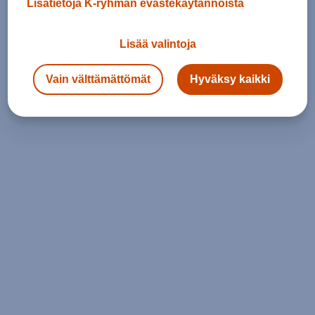
Lisätietoja K-ryhmän evästekäytännöistä
Lisää valintoja
Vain välttämättömät
Hyväksy kaikki