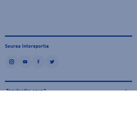
Seuraa Intersportia
instagram
youtube
facebook
twitter
Tarvitsetko apua?
Tietoa Intersportista
© Intersport Finland 2026