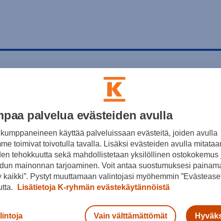
paa palvelua evästeiden avulla
kumppaneineen käyttää palveluissaan evästeitä, joiden avulla
e toimivat toivotulla tavalla. Lisäksi evästeiden avulla mitataa
den tehokkuutta sekä mahdollistetaan yksilöllinen ostokokemus 
dun mainonnan tarjoaminen. Voit antaa suostumuksesi painama
 kaikki”. Pystyt muuttamaan valintojasi myöhemmin ”Evästeaset
utta.
Lisätietoja K-ryhmän evästekäytännöistä
lintoja
Vain välttämättömät
Hyväks