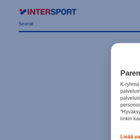
Seurat
Parem
K-ryhmä 
palvelumm
palvelui
personoi
”Hyväksy
linkin ka
Lisää va