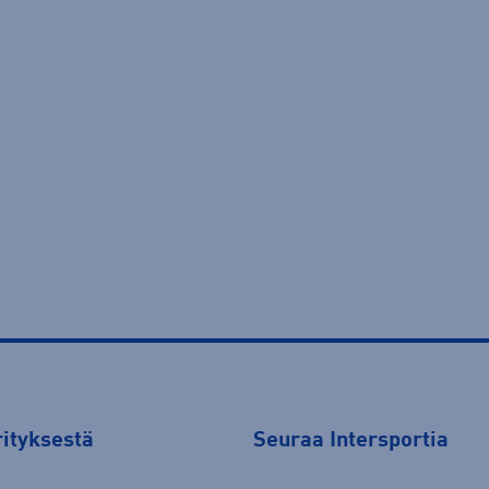
rityksestä
Seuraa Intersportia