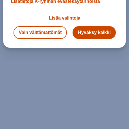
Lisätietoja K-ryhmän evästekäytännöistä
Lisää valintoja
Vain välttämättömät
Hyväksy kaikki