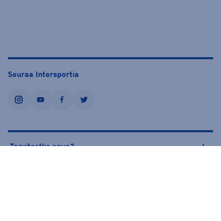
Seuraa Intersportia
instagram
youtube
facebook
twitter
Tarvitsetko apua?
Tietoa Intersportista
© Intersport Finland 2026