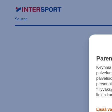
Seurat
Parem
K-ryhmä 
palvelumm
palvelui
personoi
”Hyväksy
linkin ka
Lisää va