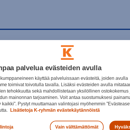
paa palvelua evästeiden avulla
kumppaneineen käyttää palveluissaan evästeitä, joiden avulla
e toimivat toivotulla tavalla. Lisäksi evästeiden avulla mitataa
den tehokkuutta sekä mahdollistetaan yksilöllinen ostokokemus 
dun mainonnan tarjoaminen. Voit antaa suostumuksesi painama
 kaikki”. Pystyt muuttamaan valintojasi myöhemmin ”Evästeaset
utta.
Lisätietoja K-ryhmän evästekäytännöistä
lintoja
Vain välttämättömät
Hyväks