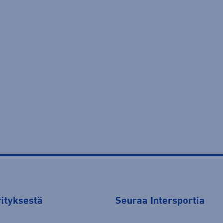
rityksestä
Seuraa Intersportia