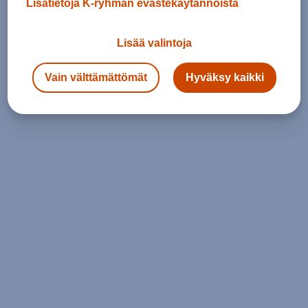
Lisätietoja K-ryhmän evästekäytännöistä
Lisää valintoja
Vain välttämättömät
Hyväksy kaikki