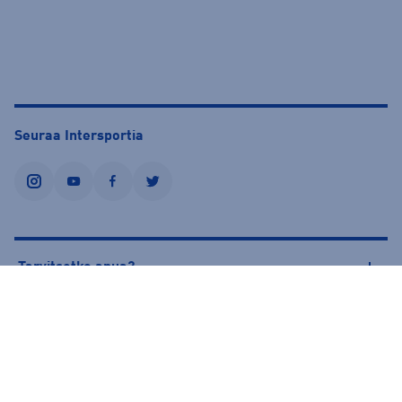
Seuraa Intersportia
instagram
youtube
facebook
twitter
Tarvitsetko apua?
Tietoa Intersportista
© Intersport Finland 2026