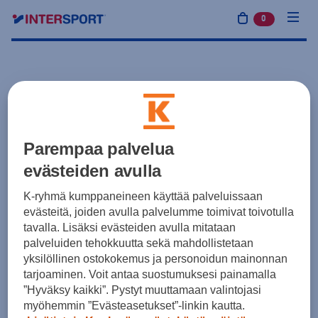
0
tuotetta osto
Parempaa palvelua
evästeiden avulla
K-ryhmä kumppaneineen käyttää palveluissaan
evästeitä, joiden avulla palvelumme toimivat toivotulla
tavalla. Lisäksi evästeiden avulla mitataan
palveluiden tehokkuutta sekä mahdollistetaan
yksilöllinen ostokokemus ja personoidun mainonnan
tarjoaminen. Voit antaa suostumuksesi painamalla
”Hyväksy kaikki”. Pystyt muuttamaan valintojasi
myöhemmin ”Evästeasetukset”-linkin kautta.