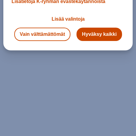
Lisätietoja K-ryhmän evästekäytännöistä
Lisää valintoja
Vain välttämättömät
Hyväksy kaikki