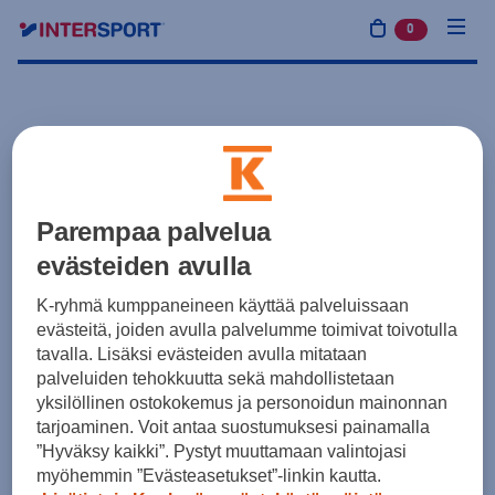
0
tuotetta osto
Parempaa palvelua
evästeiden avulla
K-ryhmä kumppaneineen käyttää palveluissaan
evästeitä, joiden avulla palvelumme toimivat toivotulla
tavalla. Lisäksi evästeiden avulla mitataan
palveluiden tehokkuutta sekä mahdollistetaan
yksilöllinen ostokokemus ja personoidun mainonnan
tarjoaminen. Voit antaa suostumuksesi painamalla
”Hyväksy kaikki”. Pystyt muuttamaan valintojasi
myöhemmin ”Evästeasetukset”-linkin kautta.