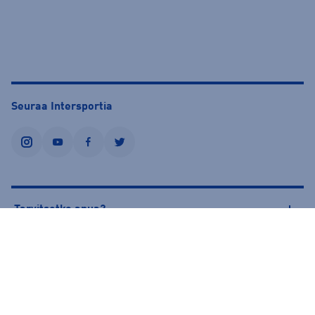
Seuraa Intersportia
instagram
youtube
facebook
twitter
Tarvitsetko apua?
Tietoa Intersportista
© Intersport Finland 2026