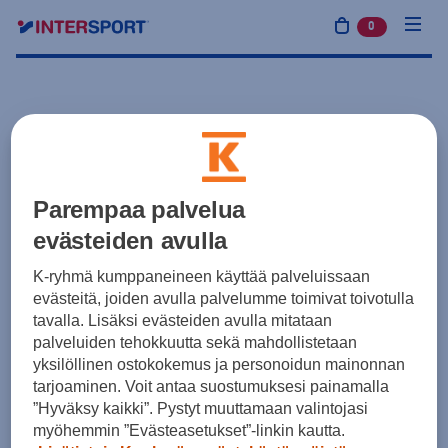
0
tuotetta osto
Parempaa palvelua
evästeiden avulla
K-ryhmä kumppaneineen käyttää palveluissaan
evästeitä, joiden avulla palvelumme toimivat toivotulla
tavalla. Lisäksi evästeiden avulla mitataan
palveluiden tehokkuutta sekä mahdollistetaan
yksilöllinen ostokokemus ja personoidun mainonnan
tarjoaminen. Voit antaa suostumuksesi painamalla
”Hyväksy kaikki”. Pystyt muuttamaan valintojasi
myöhemmin ”Evästeasetukset”-linkin kautta.