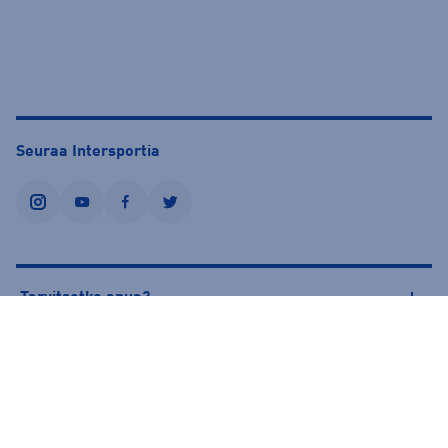
Seuraa Intersportia
instagram
youtube
facebook
twitter
Tarvitsetko apua?
Tietoa Intersportista
© Intersport Finland 2026