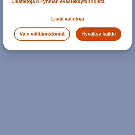
Lisätietoja K-ryhmän evästekäytännöistä
Lisää valintoja
Vain välttämättömät
Hyväksy kaikki