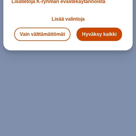
Lisätietoja K-ryhmän evästekäytännöistä
Lisää valintoja
Vain välttämättömät
Hyväksy kaikki