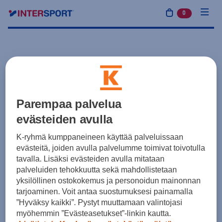
0
tuotetta osto
Parempaa palvelua
evästeiden avulla
K-ryhmä kumppaneineen käyttää palveluissaan
evästeitä, joiden avulla palvelumme toimivat toivotulla
tavalla. Lisäksi evästeiden avulla mitataan
palveluiden tehokkuutta sekä mahdollistetaan
yksilöllinen ostokokemus ja personoidun mainonnan
tarjoaminen. Voit antaa suostumuksesi painamalla
”Hyväksy kaikki”. Pystyt muuttamaan valintojasi
myöhemmin ”Evästeasetukset”-linkin kautta.