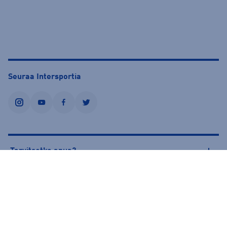
Seuraa Intersportia
instagram
youtube
facebook
twitter
Tarvitsetko apua?
Tietoa Intersportista
© Intersport Finland 2026