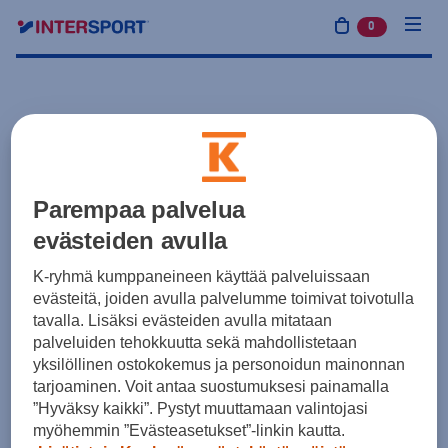
0
tuotetta osto
Parempaa palvelua
evästeiden avulla
K-ryhmä kumppaneineen käyttää palveluissaan
evästeitä, joiden avulla palvelumme toimivat toivotulla
tavalla. Lisäksi evästeiden avulla mitataan
palveluiden tehokkuutta sekä mahdollistetaan
yksilöllinen ostokokemus ja personoidun mainonnan
tarjoaminen. Voit antaa suostumuksesi painamalla
”Hyväksy kaikki”. Pystyt muuttamaan valintojasi
myöhemmin ”Evästeasetukset”-linkin kautta.