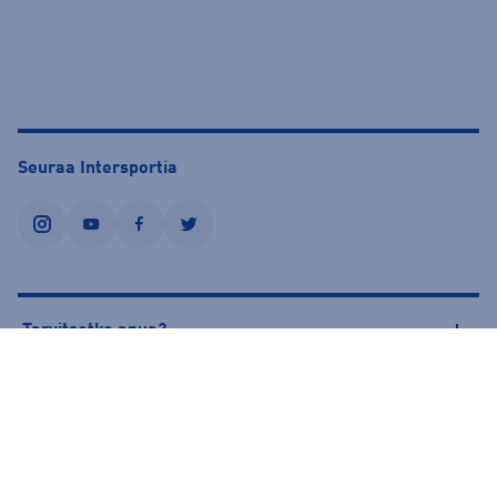
Seuraa Intersportia
instagram
youtube
facebook
twitter
Tarvitsetko apua?
Tietoa Intersportista
© Intersport Finland 2026