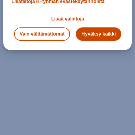
Lisätietoja K-ryhmän evästekäytännöistä
Lisää valintoja
Vain välttämättömät
Hyväksy kaikki