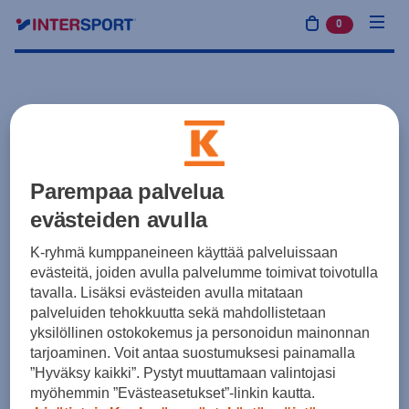
0
tuotetta osto
Parempaa palvelua
evästeiden avulla
K-ryhmä kumppaneineen käyttää palveluissaan
evästeitä, joiden avulla palvelumme toimivat toivotulla
tavalla. Lisäksi evästeiden avulla mitataan
palveluiden tehokkuutta sekä mahdollistetaan
yksilöllinen ostokokemus ja personoidun mainonnan
tarjoaminen. Voit antaa suostumuksesi painamalla
”Hyväksy kaikki”. Pystyt muuttamaan valintojasi
myöhemmin ”Evästeasetukset”-linkin kautta.