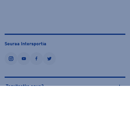
Seuraa Intersportia
instagram
youtube
facebook
twitter
Tarvitsetko apua?
Tietoa Intersportista
© Intersport Finland 2026