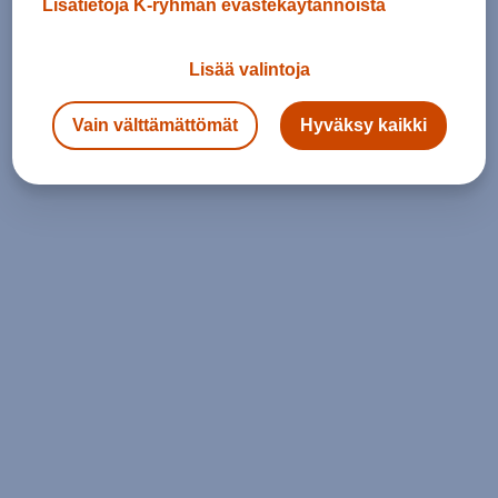
Lisätietoja K-ryhmän evästekäytännöistä
Lisää valintoja
Vain välttämättömät
Hyväksy kaikki