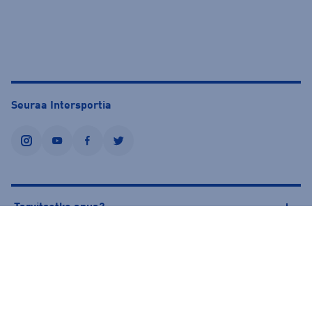
Seuraa Intersportia
instagram
youtube
facebook
twitter
Tarvitsetko apua?
Tietoa Intersportista
© Intersport Finland 2026