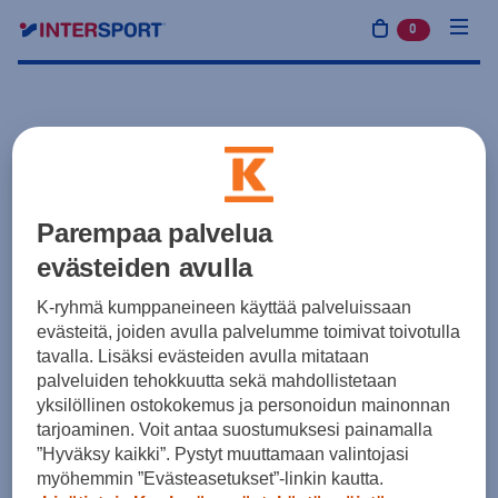
0
tuotetta osto
Parempaa palvelua
evästeiden avulla
K-ryhmä kumppaneineen käyttää palveluissaan
evästeitä, joiden avulla palvelumme toimivat toivotulla
tavalla. Lisäksi evästeiden avulla mitataan
palveluiden tehokkuutta sekä mahdollistetaan
yksilöllinen ostokokemus ja personoidun mainonnan
tarjoaminen. Voit antaa suostumuksesi painamalla
”Hyväksy kaikki”. Pystyt muuttamaan valintojasi
myöhemmin ”Evästeasetukset”-linkin kautta.