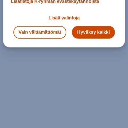
Lisätietoja K-ryhmän evästekäytännöistä
Lisää valintoja
Vain välttämättömät
Hyväksy kaikki