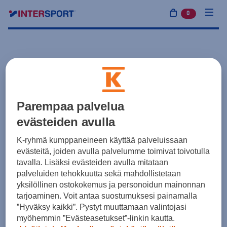
0
tuotetta osto
Parempaa palvelua
evästeiden avulla
K-ryhmä kumppaneineen käyttää palveluissaan
evästeitä, joiden avulla palvelumme toimivat toivotulla
tavalla. Lisäksi evästeiden avulla mitataan
palveluiden tehokkuutta sekä mahdollistetaan
yksilöllinen ostokokemus ja personoidun mainonnan
tarjoaminen. Voit antaa suostumuksesi painamalla
”Hyväksy kaikki”. Pystyt muuttamaan valintojasi
myöhemmin ”Evästeasetukset”-linkin kautta.