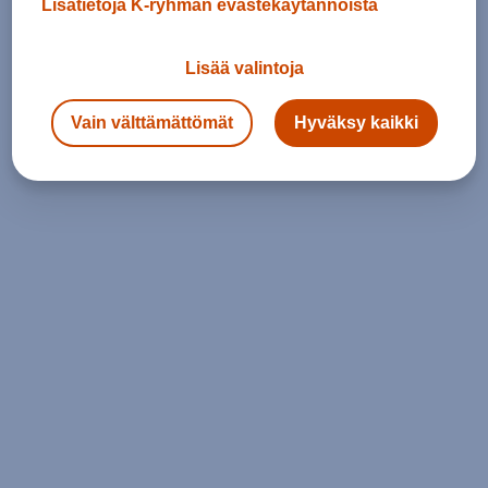
Lisätietoja K-ryhmän evästekäytännöistä
Lisää valintoja
Vain välttämättömät
Hyväksy kaikki