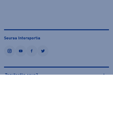
Seuraa Intersportia
instagram
youtube
facebook
twitter
Tarvitsetko apua?
Tietoa Intersportista
© Intersport Finland 2026