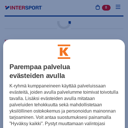
0
tuotetta osto
Harjoitus ja treeni
adidas
Ent22 Jersey
24,50 €
Kirkkaansininen
Parempaa palvelua
Hinta sisältää painatukset:
evästeiden avulla
Pieni pelinumero
3,00 €
ARVO
K-ryhmä kumppaneineen käyttää palveluissaan
Seuralogo
3,50 €
ARVO
evästeitä, joiden avulla palvelumme toimivat toivotulla
tavalla. Lisäksi evästeiden avulla mitataan
Tuotteen hinta ennen painatuksia 18,00 €
palveluiden tehokkuutta sekä mahdollistetaan
yksilöllinen ostokokemus ja personoidun mainonnan
Yksilötilaus
Joukkuetilaus
tarjoaminen. Voit antaa suostumuksesi painamalla
”Hyväksy kaikki”. Pystyt muuttamaan valintojasi