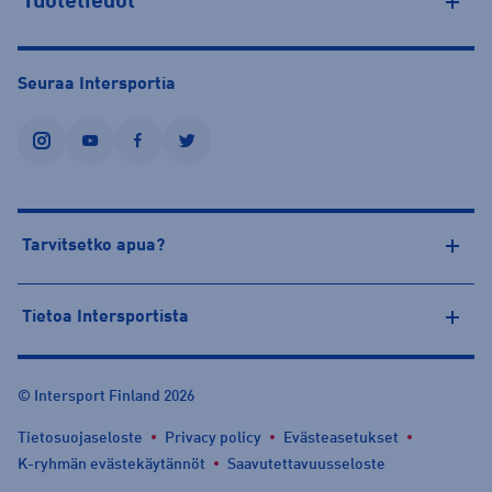
Tuotetiedot
Seuraa Intersportia
instagram
youtube
facebook
twitter
Tarvitsetko apua?
Tietoa Intersportista
© Intersport Finland 2026
Tietosuojaseloste
Privacy policy
Evästeasetukset
K-ryhmän evästekäytännöt
Saavutettavuusseloste