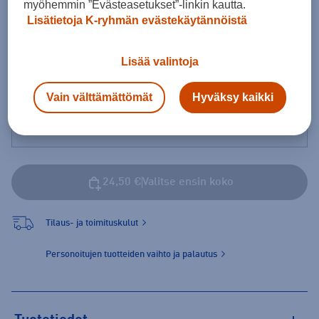
myöhemmin ”Evästeasetukset”-linkin kautta.
Koot
Lisätietoja K-ryhmän evästekäytännöistä
Lisää valintoja
Pakolliset painatukset
Vain välttämättömät
Hyväksy kaikki
Pieni pelinumero
24,50 €
Valitse ensin koko
Tilaus- ja toimituskulut
Personoitujen tuotteiden vaihto ja palautus