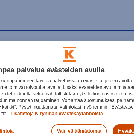
paa palvelua evästeiden avulla
kumppaneineen käyttää palveluissaan evästeitä, joiden avulla
e toimivat toivotulla tavalla. Lisäksi evästeiden avulla mitataa
den tehokkuutta sekä mahdollistetaan yksilöllinen ostokokemus 
dun mainonnan tarjoaminen. Voit antaa suostumuksesi painama
 kaikki”. Pystyt muuttamaan valintojasi myöhemmin ”Evästeaset
utta.
Lisätietoja K-ryhmän evästekäytännöistä
lintoja
Vain välttämättömät
Hyväks