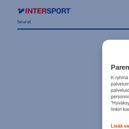
Seurat
Parem
K-ryhmä 
palvelumm
palvelui
personoi
”Hyväksy
linkin ka
Lisää va