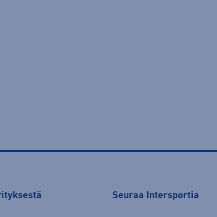
rityksestä
Seuraa Intersportia