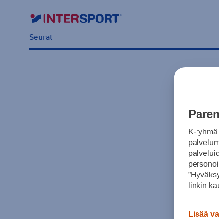
Seurat
Parem
K-ryhmä 
palvelumm
palvelui
personoi
”Hyväksy
linkin ka
Lisää va