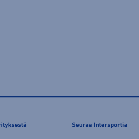
rityksestä
Seuraa Intersportia