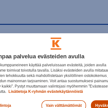
paa palvelua evästeiden avulla
kumppaneineen käyttää palveluissaan evästeitä, joiden avulla
e toimivat toivotulla tavalla. Lisäksi evästeiden avulla mitataa
den tehokkuutta sekä mahdollistetaan yksilöllinen ostokokemus 
dun mainonnan tarjoaminen. Voit antaa suostumuksesi painama
 kaikki”. Pystyt muuttamaan valintojasi myöhemmin ”Evästeaset
utta.
Lisätietoja K-ryhmän evästekäytännöistä
lintoja
Vain välttämättömät
Hyväks