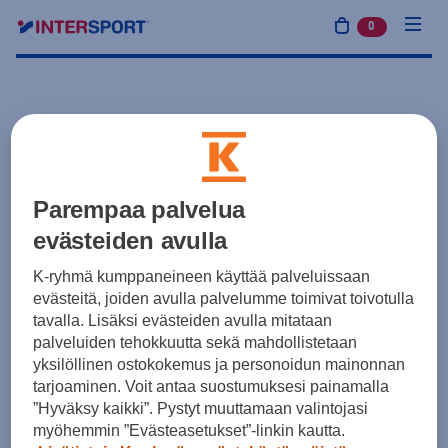
0
tuotetta osto
Parempaa palvelua
evästeiden avulla
K-ryhmä kumppaneineen käyttää palveluissaan
evästeitä, joiden avulla palvelumme toimivat toivotulla
tavalla. Lisäksi evästeiden avulla mitataan
palveluiden tehokkuutta sekä mahdollistetaan
yksilöllinen ostokokemus ja personoidun mainonnan
tarjoaminen. Voit antaa suostumuksesi painamalla
”Hyväksy kaikki”. Pystyt muuttamaan valintojasi
myöhemmin ”Evästeasetukset”-linkin kautta.