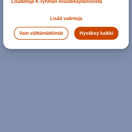
Lisätietoja K-ryhmän evästekäytännöistä
Lisää valintoja
Vain välttämättömät
Hyväksy kaikki