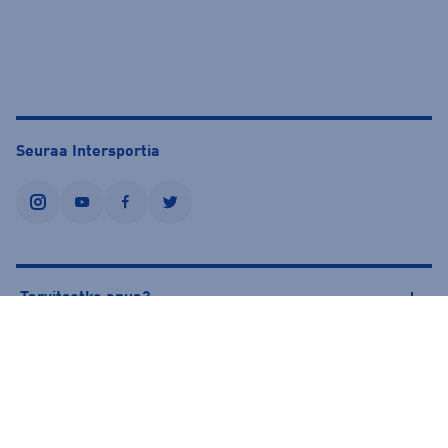
Seuraa Intersportia
instagram
youtube
facebook
twitter
Tarvitsetko apua?
Tietoa Intersportista
© Intersport Finland 2026