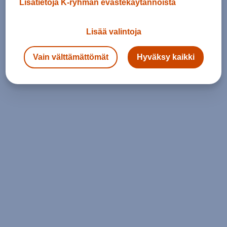
Lisätietoja K-ryhmän evästekäytännöistä
Lisää valintoja
Vain välttämättömät
Hyväksy kaikki