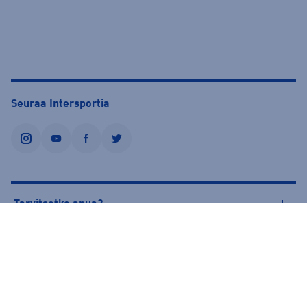
Seuraa Intersportia
instagram
youtube
facebook
twitter
Tarvitsetko apua?
Tietoa Intersportista
© Intersport Finland 2026