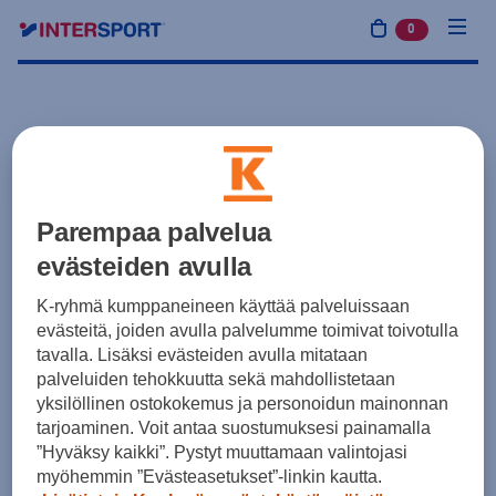
0
tuotetta osto
Parempaa palvelua
evästeiden avulla
K-ryhmä kumppaneineen käyttää palveluissaan
evästeitä, joiden avulla palvelumme toimivat toivotulla
tavalla. Lisäksi evästeiden avulla mitataan
palveluiden tehokkuutta sekä mahdollistetaan
yksilöllinen ostokokemus ja personoidun mainonnan
tarjoaminen. Voit antaa suostumuksesi painamalla
”Hyväksy kaikki”. Pystyt muuttamaan valintojasi
myöhemmin ”Evästeasetukset”-linkin kautta.