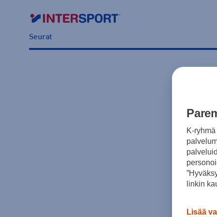
Seurat
Parem
K-ryhmä 
palvelumm
palvelui
personoi
”Hyväksy
linkin ka
Lisää va