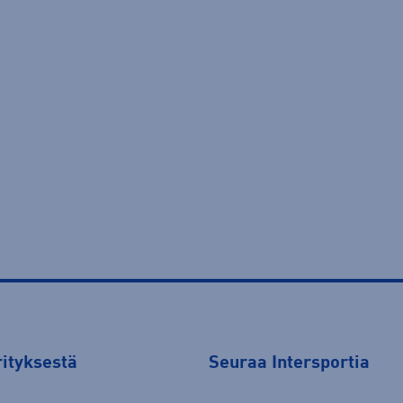
rityksestä
Seuraa Intersportia