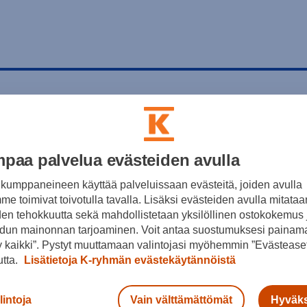
paa palvelua evästeiden avulla
kumppaneineen käyttää palveluissaan evästeitä, joiden avulla
e toimivat toivotulla tavalla. Lisäksi evästeiden avulla mitataa
den tehokkuutta sekä mahdollistetaan yksilöllinen ostokokemus 
dun mainonnan tarjoaminen. Voit antaa suostumuksesi painama
 kaikki”. Pystyt muuttamaan valintojasi myöhemmin ”Evästeaset
utta.
Lisätietoja K-ryhmän evästekäytännöistä
lintoja
Vain välttämättömät
Hyväks