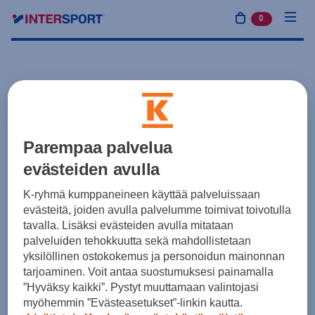
0
tuotetta osto
Parempaa palvelua
evästeiden avulla
K-ryhmä kumppaneineen käyttää palveluissaan
evästeitä, joiden avulla palvelumme toimivat toivotulla
tavalla. Lisäksi evästeiden avulla mitataan
palveluiden tehokkuutta sekä mahdollistetaan
yksilöllinen ostokokemus ja personoidun mainonnan
tarjoaminen. Voit antaa suostumuksesi painamalla
”Hyväksy kaikki”. Pystyt muuttamaan valintojasi
myöhemmin ”Evästeasetukset”-linkin kautta.