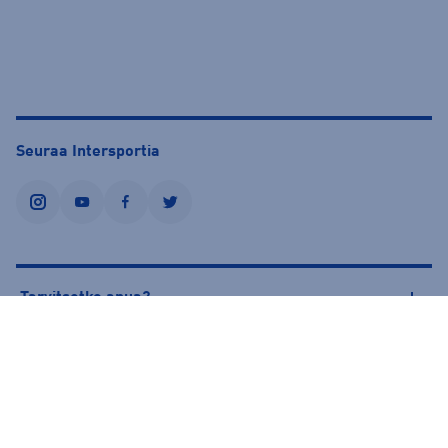
Seuraa Intersportia
instagram
youtube
facebook
twitter
Tarvitsetko apua?
Tietoa Intersportista
© Intersport Finland 2026