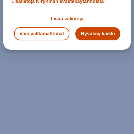
Lisätietoja K-ryhmän evästekäytännöistä
Lisää valintoja
Vain välttämättömät
Hyväksy kaikki