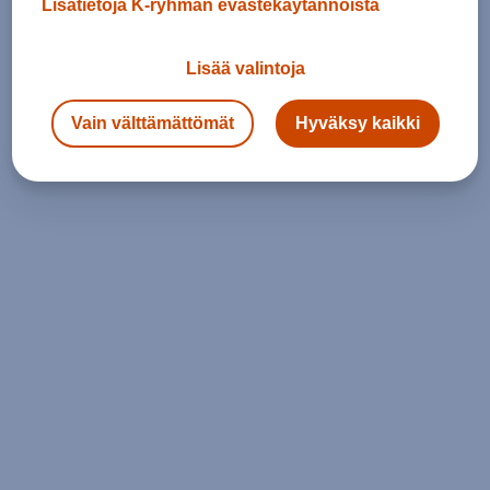
Lisätietoja K-ryhmän evästekäytännöistä
Lisää valintoja
Vain välttämättömät
Hyväksy kaikki