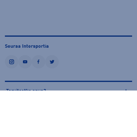
Seuraa Intersportia
instagram
youtube
facebook
twitter
Tarvitsetko apua?
Tietoa Intersportista
© Intersport Finland 2026