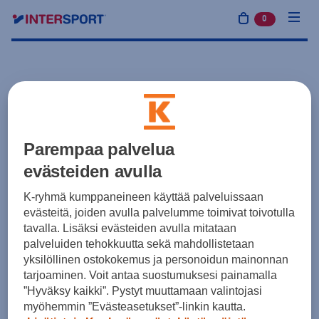
0
tuotetta osto
Parempaa palvelua
evästeiden avulla
K-ryhmä kumppaneineen käyttää palveluissaan
evästeitä, joiden avulla palvelumme toimivat toivotulla
tavalla. Lisäksi evästeiden avulla mitataan
palveluiden tehokkuutta sekä mahdollistetaan
yksilöllinen ostokokemus ja personoidun mainonnan
tarjoaminen. Voit antaa suostumuksesi painamalla
”Hyväksy kaikki”. Pystyt muuttamaan valintojasi
myöhemmin ”Evästeasetukset”-linkin kautta.