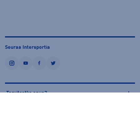
Seuraa Intersportia
instagram
youtube
facebook
twitter
Tarvitsetko apua?
Tietoa Intersportista
© Intersport Finland 2026