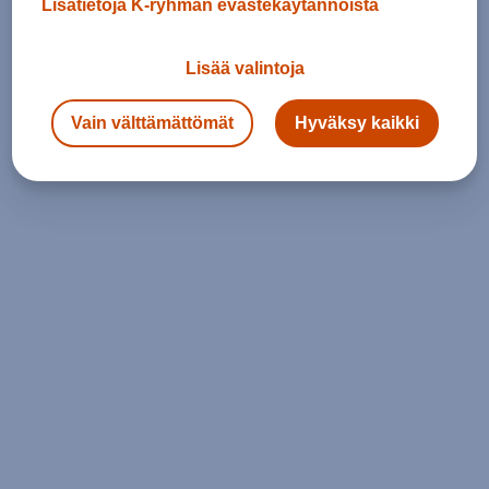
Lisätietoja K-ryhmän evästekäytännöistä
Lisää valintoja
Vain välttämättömät
Hyväksy kaikki