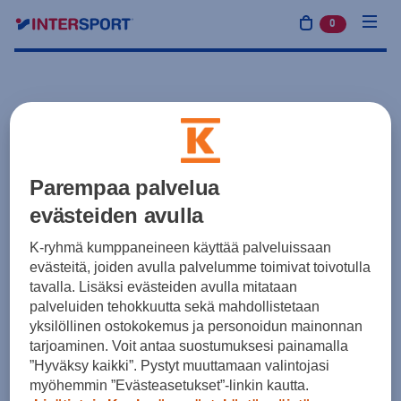
0
tuotetta osto
Parempaa palvelua
evästeiden avulla
K-ryhmä kumppaneineen käyttää palveluissaan
evästeitä, joiden avulla palvelumme toimivat toivotulla
tavalla. Lisäksi evästeiden avulla mitataan
palveluiden tehokkuutta sekä mahdollistetaan
yksilöllinen ostokokemus ja personoidun mainonnan
tarjoaminen. Voit antaa suostumuksesi painamalla
”Hyväksy kaikki”. Pystyt muuttamaan valintojasi
myöhemmin ”Evästeasetukset”-linkin kautta.