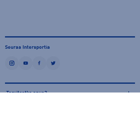
Seuraa Intersportia
instagram
youtube
facebook
twitter
Tarvitsetko apua?
Tietoa Intersportista
© Intersport Finland 2026