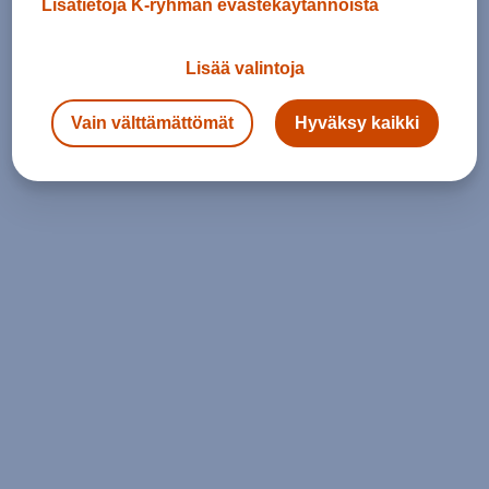
Lisätietoja K-ryhmän evästekäytännöistä
Lisää valintoja
Vain välttämättömät
Hyväksy kaikki