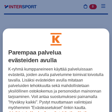
0
tuotetta osto
Parempaa palvelua
evästeiden avulla
K-ryhmä kumppaneineen käyttää palveluissaan
evästeitä, joiden avulla palvelumme toimivat toivotulla
tavalla. Lisäksi evästeiden avulla mitataan
palveluiden tehokkuutta sekä mahdollistetaan
yksilöllinen ostokokemus ja personoidun mainonnan
tarjoaminen. Voit antaa suostumuksesi painamalla
”Hyväksy kaikki”. Pystyt muuttamaan valintojasi
myöhemmin ”Evästeasetukset”-linkin kautta.