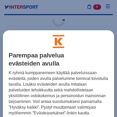
0
tuotetta osto
Kisa
adidas
Tiro26 Competition
Goalkeeper Shorts M
Parempaa palvelua
evästeiden avulla
26,00 €
Lime
K-ryhmä kumppaneineen käyttää palveluissaan
Yksilötilaus
Joukkuetilaus
evästeitä, joiden avulla palvelumme toimivat toivotulla
tavalla. Lisäksi evästeiden avulla mitataan
palveluiden tehokkuutta sekä mahdollistetaan
Koot
yksilöllinen ostokokemus ja personoidun mainonnan
tarjoaminen. Voit antaa suostumuksesi painamalla
”Hyväksy kaikki”. Pystyt muuttamaan valintojasi
myöhemmin ”Evästeasetukset”-linkin kautta.