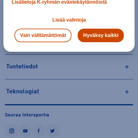
Lisätietoja K-ryhmän evästekäytännöistä
26,00 €
Valitse ensin koko
Lisää valintoja
Tilaus- ja toimituskulut
Vain välttämättömät
Hyväksy kaikki
Personoitujen tuotteiden vaihto ja palautus
Tuotetiedot
Teknologiat
Seuraa Intersportia
instagram
youtube
facebook
twitter