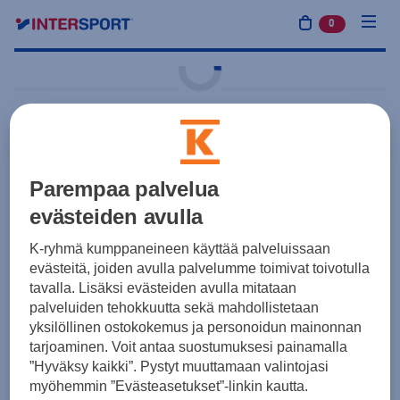
0
tuotetta osto
Kisa
adidas
Tiro26 Competition
Goalkeeper Shorts Jr
Parempaa palvelua
evästeiden avulla
22,00 €
Lime
K-ryhmä kumppaneineen käyttää palveluissaan
Yksilötilaus
Joukkuetilaus
evästeitä, joiden avulla palvelumme toimivat toivotulla
tavalla. Lisäksi evästeiden avulla mitataan
palveluiden tehokkuutta sekä mahdollistetaan
Koot
yksilöllinen ostokokemus ja personoidun mainonnan
tarjoaminen. Voit antaa suostumuksesi painamalla
”Hyväksy kaikki”. Pystyt muuttamaan valintojasi
myöhemmin ”Evästeasetukset”-linkin kautta.