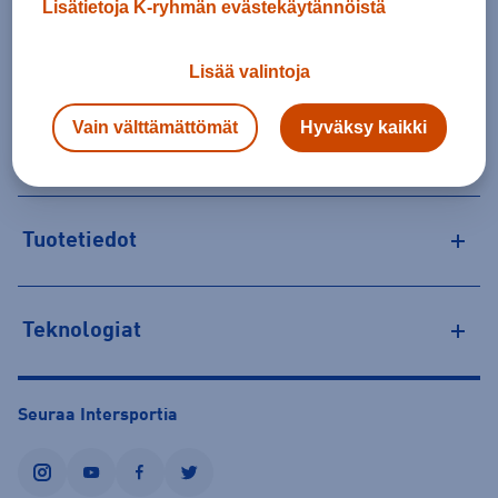
Lisätietoja K-ryhmän evästekäytännöistä
22,00 €
Valitse ensin koko
Lisää valintoja
Tilaus- ja toimituskulut
Vain välttämättömät
Hyväksy kaikki
Personoitujen tuotteiden vaihto ja palautus
Tuotetiedot
Teknologiat
Seuraa Intersportia
instagram
youtube
facebook
twitter