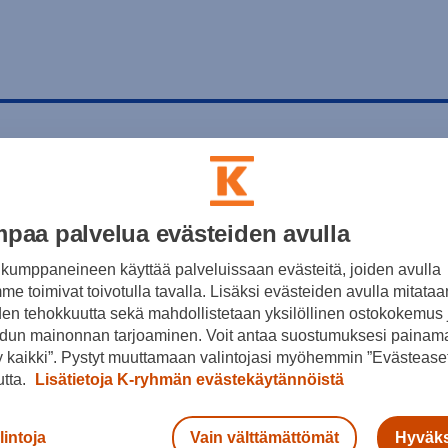
paa palvelua evästeiden avulla
kumppaneineen käyttää palveluissaan evästeitä, joiden avulla
e toimivat toivotulla tavalla. Lisäksi evästeiden avulla mitataa
den tehokkuutta sekä mahdollistetaan yksilöllinen ostokokemus 
dun mainonnan tarjoaminen. Voit antaa suostumuksesi painama
 kaikki”. Pystyt muuttamaan valintojasi myöhemmin ”Evästeaset
utta.
Lisätietoja K-ryhmän evästekäytännöistä
lintoja
Vain välttämättömät
Hyväks