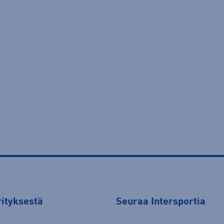
rityksestä
Seuraa Intersportia