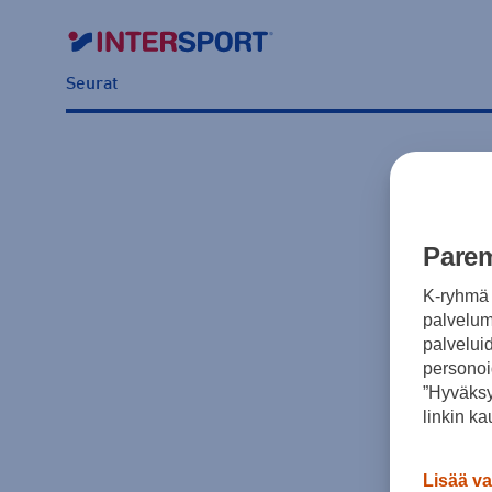
Seurat
Parem
K-ryhmä 
palvelumm
palvelui
personoi
”Hyväksy
linkin ka
Lisää va