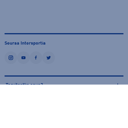
Seuraa Intersportia
instagram
youtube
facebook
twitter
Tarvitsetko apua?
Tietoa Intersportista
© Intersport Finland 2026