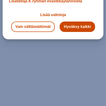
Lisätietoja K-ryhmän evästekäytännöistä
Lisää valintoja
Vain välttämättömät
Hyväksy kaikki