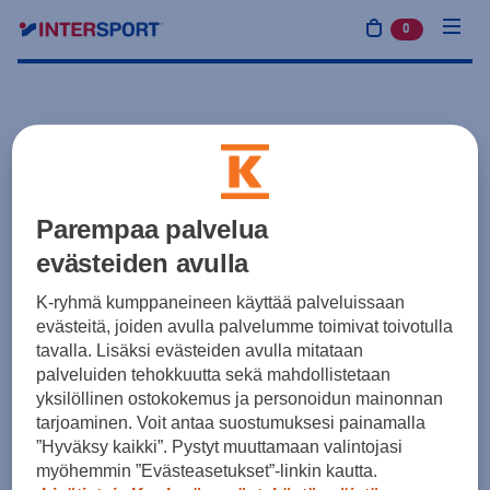
0
tuotetta osto
Parempaa palvelua
evästeiden avulla
K-ryhmä kumppaneineen käyttää palveluissaan
evästeitä, joiden avulla palvelumme toimivat toivotulla
tavalla. Lisäksi evästeiden avulla mitataan
palveluiden tehokkuutta sekä mahdollistetaan
yksilöllinen ostokokemus ja personoidun mainonnan
tarjoaminen. Voit antaa suostumuksesi painamalla
”Hyväksy kaikki”. Pystyt muuttamaan valintojasi
myöhemmin ”Evästeasetukset”-linkin kautta.