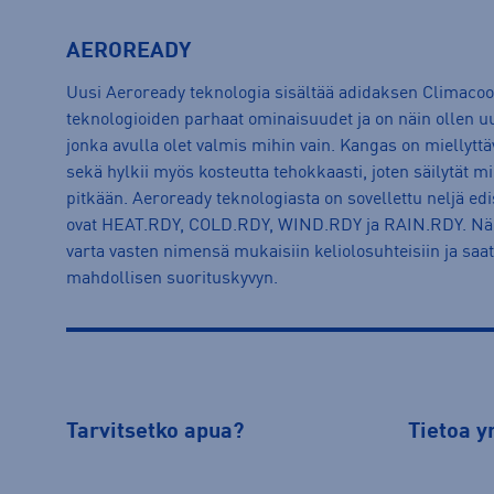
AEROREADY
Uusi Aeroready teknologia sisältää adidaksen Climacoo
teknologioiden parhaat ominaisuudet ja on näin ollen uu
jonka avulla olet valmis mihin vain. Kangas on miellyttä
sekä hylkii myös kosteutta tehokkaasti, joten säilytät mi
pitkään. Aeroready teknologiasta on sovellettu neljä ed
ovat HEAT.RDY, COLD.RDY, WIND.RDY ja RAIN.RDY. Nämä
varta vasten nimensä mukaisiin keliolosuhteisiin ja saat
mahdollisen suorituskyvyn.
Tarvitsetko apua?
Tietoa y