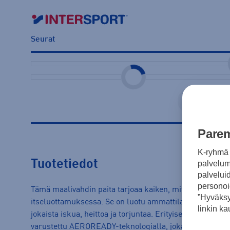
Seurat
Näytä 
Parem
K-ryhmä 
Tuotetiedot
palvelumm
palvelui
personoi
Tämä maalivahdin paita tarjoaa kaiken, mitä tarvitset ha
”Hyväksy
itseluottamuksessa. Se on luotu ammattilaisten pelaajat
linkin ka
jokaista iskua, heittoa ja torjuntaa. Erityisesti maalivah
varustettu AEROREADY-teknologialla, joka hallitsee kost