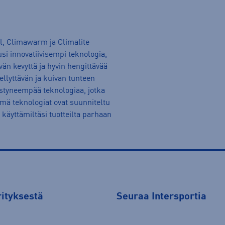
l, Climawarm ja Climalite
si innovatiivisempi teknologia,
vän kevyttä ja hyvin hengittävää
ellyttävän ja kuivan tunteen
istyneempää teknologiaa, jotka
 teknologiat ovat suunniteltu
 käyttämiltäsi tuotteilta parhaan
rityksestä
Seuraa Intersportia