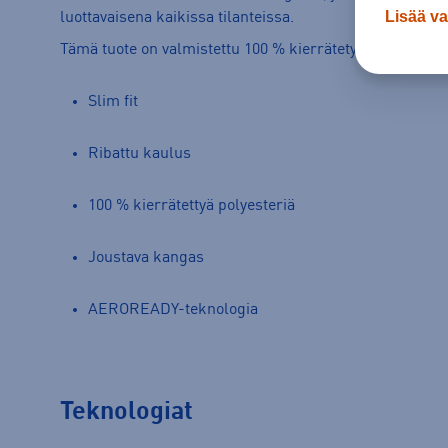
Lisää va
luottavaisena kaikissa tilanteissa.
Tämä tuote on valmistettu 100 % kierrätetyistä materiaa
Slim fit
Ribattu kaulus
100 % kierrätettyä polyesteriä
Joustava kangas
AEROREADY-teknologia
Teknologiat