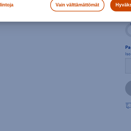
lintoja
Vain välttämättömät
Hyväks
leista.
Ko
Pa
Iso