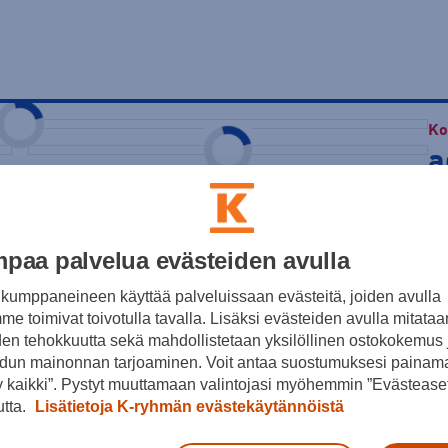
Ko
a
L
kaikki kuvat (+5)
56
paa palvelua evästeiden avulla
Hin
kumppaneineen käyttää palveluissaan evästeitä, joiden avulla
e toimivat toivotulla tavalla. Lisäksi evästeiden avulla mitataa
Is
den tehokkuutta sekä mahdollistetaan yksilöllinen ostokokemus 
Se
dun mainonnan tarjoaminen. Voit antaa suostumuksesi painama
llitaksesi maalialuetta täydessä
 kaikki”. Pystyt muuttamaan valintojasi myöhemmin ”Evästeaset
ietoihin perustuen, ja se tukee
utta.
Lisätietoja K-ryhmän evästekäytännöistä
deille suunniteltu malli on
eutta ja pitää sinut