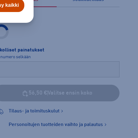
y kaikki
ot
kolliset painatukset
 numero selkään
56,50 €
Valitse ensin koko
Tilaus- ja toimituskulut
Personoitujen tuotteiden vaihto ja palautus