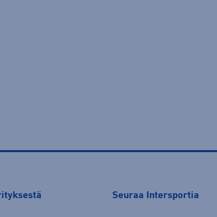
rityksestä
Seuraa Intersportia