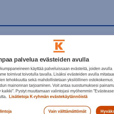
paa palvelua evästeiden avulla
kumppaneineen käyttää palveluissaan evästeitä, joiden avulla
e toimivat toivotulla tavalla. Lisäksi evästeiden avulla mitataa
den tehokkuutta sekä mahdollistetaan yksilöllinen ostokokemus 
dun mainonnan tarjoaminen. Voit antaa suostumuksesi painama
 kaikki”. Pystyt muuttamaan valintojasi myöhemmin ”Evästeaset
utta.
Lisätietoja K-ryhmän evästekäytännöistä
lintoja
Vain välttämättömät
Hyväks