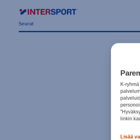
Seurat
Parem
K-ryhmä 
palvelumm
palvelui
personoi
”Hyväksy
linkin ka
Lisää va