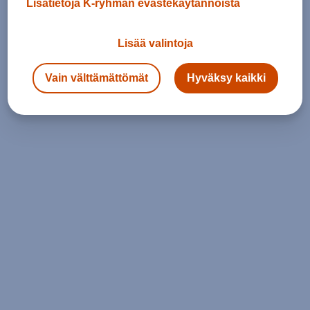
Lisätietoja K-ryhmän evästekäytännöistä
Lisää valintoja
Vain välttämättömät
Hyväksy kaikki