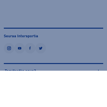
Seuraa Intersportia
instagram
youtube
facebook
twitter
Tarvitsetko apua?
Tietoa Intersportista
© Intersport Finland 2026