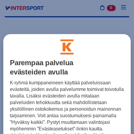
0
tuotetta osto
Parempaa palvelua
evästeiden avulla
K-ryhmä kumppaneineen käyttää palveluissaan
evästeitä, joiden avulla palvelumme toimivat toivotulla
tavalla. Lisäksi evästeiden avulla mitataan
palveluiden tehokkuutta sekä mahdollistetaan
yksilöllinen ostokokemus ja personoidun mainonnan
tarjoaminen. Voit antaa suostumuksesi painamalla
”Hyväksy kaikki”. Pystyt muuttamaan valintojasi
myöhemmin ”Evästeasetukset”-linkin kautta.