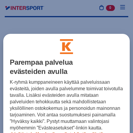
0
tuotetta osto
Parempaa palvelua
evästeiden avulla
K-ryhmä kumppaneineen käyttää palveluissaan
evästeitä, joiden avulla palvelumme toimivat toivotulla
tavalla. Lisäksi evästeiden avulla mitataan
palveluiden tehokkuutta sekä mahdollistetaan
yksilöllinen ostokokemus ja personoidun mainonnan
tarjoaminen. Voit antaa suostumuksesi painamalla
”Hyväksy kaikki”. Pystyt muuttamaan valintojasi
myöhemmin ”Evästeasetukset”-linkin kautta.