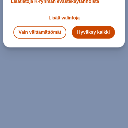
Lisätietoja K-ryhmän evästekäytännöistä
Lisää valintoja
Vain välttämättömät
Hyväksy kaikki