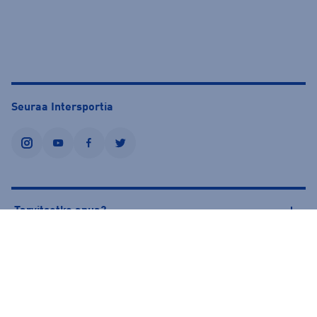
Seuraa Intersportia
instagram
youtube
facebook
twitter
Tarvitsetko apua?
Tietoa Intersportista
© Intersport Finland 2026