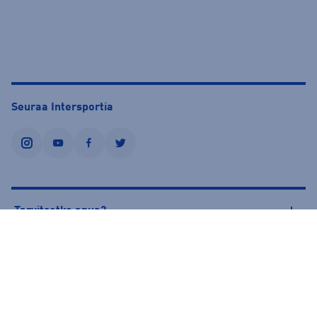
Seuraa Intersportia
instagram
youtube
facebook
twitter
Tarvitsetko apua?
Tietoa Intersportista
© Intersport Finland 2026