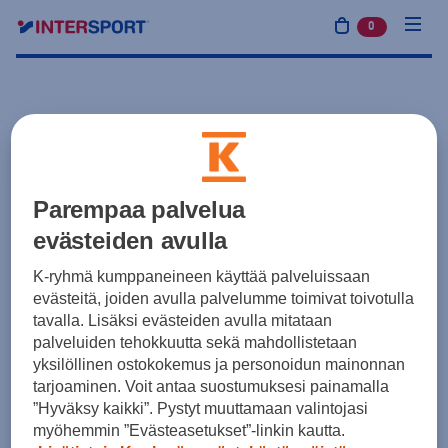
0
tuotetta osto
Parempaa palvelua
evästeiden avulla
K-ryhmä kumppaneineen käyttää palveluissaan
evästeitä, joiden avulla palvelumme toimivat toivotulla
tavalla. Lisäksi evästeiden avulla mitataan
palveluiden tehokkuutta sekä mahdollistetaan
yksilöllinen ostokokemus ja personoidun mainonnan
tarjoaminen. Voit antaa suostumuksesi painamalla
”Hyväksy kaikki”. Pystyt muuttamaan valintojasi
myöhemmin ”Evästeasetukset”-linkin kautta.