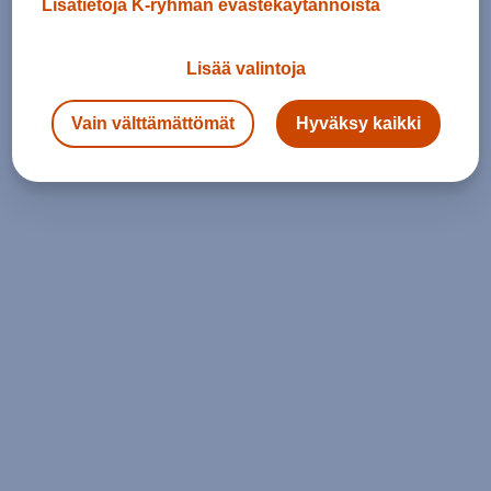
Lisätietoja K-ryhmän evästekäytännöistä
Lisää valintoja
Vain välttämättömät
Hyväksy kaikki