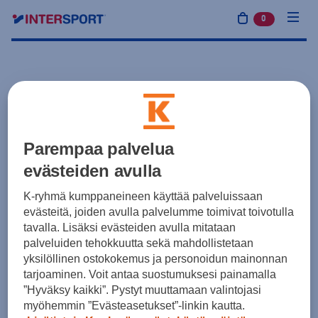
0
tuotetta osto
Parempaa palvelua
evästeiden avulla
K-ryhmä kumppaneineen käyttää palveluissaan
evästeitä, joiden avulla palvelumme toimivat toivotulla
tavalla. Lisäksi evästeiden avulla mitataan
palveluiden tehokkuutta sekä mahdollistetaan
yksilöllinen ostokokemus ja personoidun mainonnan
tarjoaminen. Voit antaa suostumuksesi painamalla
”Hyväksy kaikki”. Pystyt muuttamaan valintojasi
myöhemmin ”Evästeasetukset”-linkin kautta.