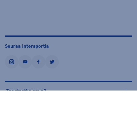
Seuraa Intersportia
instagram
youtube
facebook
twitter
Tarvitsetko apua?
Tietoa Intersportista
© Intersport Finland 2026