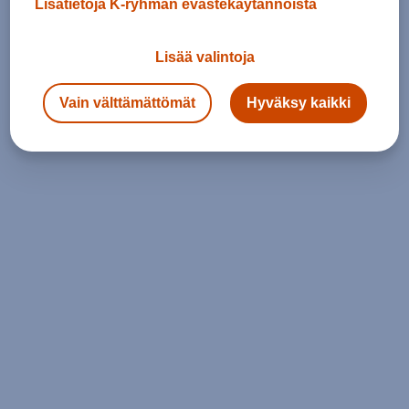
Lisätietoja K-ryhmän evästekäytännöistä
Lisää valintoja
Vain välttämättömät
Hyväksy kaikki