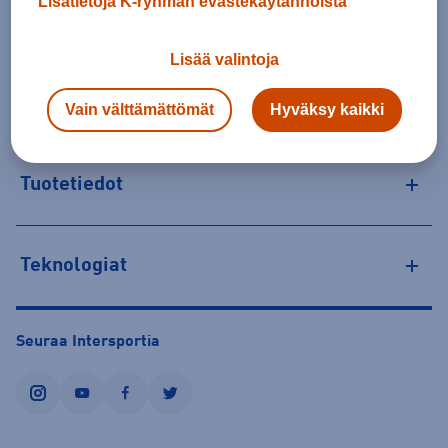
Lisätietoja K-ryhmän evästekäytännöistä
Tilaus- ja toimituskulut
Lisää valintoja
Personoitujen tuotteiden vaihto ja palautus
Vain välttämättömät
Hyväksy kaikki
Tuotetiedot
Teknologiat
Seuraa Intersportia
instagram
youtube
facebook
twitter