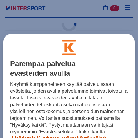
0
tuotetta osto
Kotipeli
adidas
Adi25 Socks
Parempaa palvelua
15,50 €
Vaaleanpunainen
evästeiden avulla
Yksilötilaus
Joukkuetilaus
K-ryhmä kumppaneineen käyttää palveluissaan
evästeitä, joiden avulla palvelumme toimivat toivotulla
tavalla. Lisäksi evästeiden avulla mitataan
Koot
palveluiden tehokkuutta sekä mahdollistetaan
yksilöllinen ostokokemus ja personoidun mainonnan
tarjoaminen. Voit antaa suostumuksesi painamalla
”Hyväksy kaikki”. Pystyt muuttamaan valintojasi
myöhemmin ”Evästeasetukset”-linkin kautta.
15,50 €
Valitse ensin koko