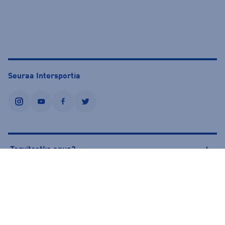
Seuraa Intersportia
instagram
youtube
facebook
twitter
Tarvitsetko apua?
Tietoa Intersportista
© Intersport Finland 2026