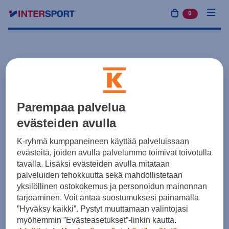
0
tuotetta osto
Parempaa palvelua
evästeiden avulla
K-ryhmä kumppaneineen käyttää palveluissaan
evästeitä, joiden avulla palvelumme toimivat toivotulla
tavalla. Lisäksi evästeiden avulla mitataan
palveluiden tehokkuutta sekä mahdollistetaan
yksilöllinen ostokokemus ja personoidun mainonnan
tarjoaminen. Voit antaa suostumuksesi painamalla
”Hyväksy kaikki”. Pystyt muuttamaan valintojasi
myöhemmin ”Evästeasetukset”-linkin kautta.