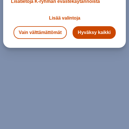
Lisätietoja K-ryhmän evästekäytännöistä
Lisää valintoja
Vain välttämättömät
Hyväksy kaikki