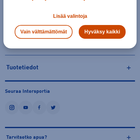
27,50 €
Valitse ensin koko
Lisää valintoja
Tilaus- ja toimituskulut
Vain välttämättömät
Hyväksy kaikki
Personoitujen tuotteiden vaihto ja palautus
Tuotetiedot
Seuraa Intersportia
instagram
youtube
facebook
twitter
Tarvitsetko apua?