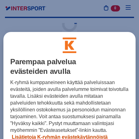
0
tuotetta osto
Kotipeli
adidas
Techfit AEROREADY
Parempaa palvelua
Short Tights M
evästeiden avulla
27,50 €
Sininen
K-ryhmä kumppaneineen käyttää palveluissaan
evästeitä, joiden avulla palvelumme toimivat toivotulla
Yksilötilaus
Joukkuetilaus
tavalla. Lisäksi evästeiden avulla mitataan
palveluiden tehokkuutta sekä mahdollistetaan
yksilöllinen ostokokemus ja personoidun mainonnan
Koot
tarjoaminen. Voit antaa suostumuksesi painamalla
”Hyväksy kaikki”. Pystyt muuttamaan valintojasi
myöhemmin ”Evästeasetukset”-linkin kautta.
Lisätietoja K-ryhmän evästekäytännöistä