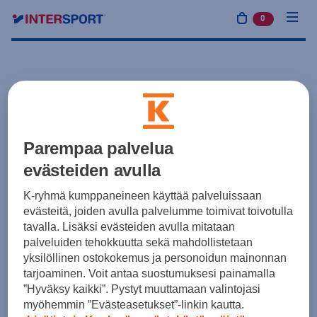
0
tuotetta osto
Parempaa palvelua
evästeiden avulla
K-ryhmä kumppaneineen käyttää palveluissaan
evästeitä, joiden avulla palvelumme toimivat toivotulla
tavalla. Lisäksi evästeiden avulla mitataan
palveluiden tehokkuutta sekä mahdollistetaan
yksilöllinen ostokokemus ja personoidun mainonnan
tarjoaminen. Voit antaa suostumuksesi painamalla
”Hyväksy kaikki”. Pystyt muuttamaan valintojasi
myöhemmin ”Evästeasetukset”-linkin kautta.