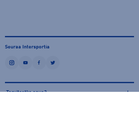
Seuraa Intersportia
instagram
youtube
facebook
twitter
Tarvitsetko apua?
Tietoa Intersportista
© Intersport Finland 2026