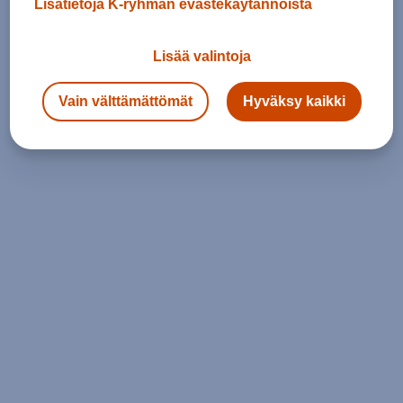
Lisätietoja K-ryhmän evästekäytännöistä
Lisää valintoja
Vain välttämättömät
Hyväksy kaikki