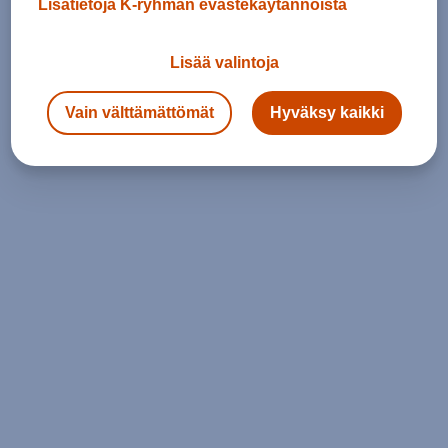
Lisätietoja K-ryhmän evästekäytännöistä
Lisää valintoja
Vain välttämättömät
Hyväksy kaikki