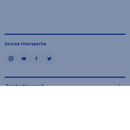
Seuraa Intersportia
instagram
youtube
facebook
twitter
Tarvitsetko apua?
Tietoa Intersportista
© Intersport Finland 2026