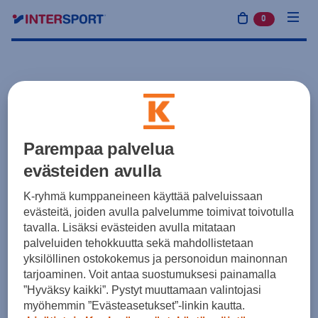
0
tuotetta osto
Parempaa palvelua
evästeiden avulla
K-ryhmä kumppaneineen käyttää palveluissaan
evästeitä, joiden avulla palvelumme toimivat toivotulla
tavalla. Lisäksi evästeiden avulla mitataan
palveluiden tehokkuutta sekä mahdollistetaan
yksilöllinen ostokokemus ja personoidun mainonnan
tarjoaminen. Voit antaa suostumuksesi painamalla
”Hyväksy kaikki”. Pystyt muuttamaan valintojasi
myöhemmin ”Evästeasetukset”-linkin kautta.